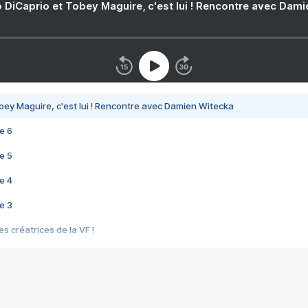
 DiCaprio et Tobey Maguire, c'est lui ! Rencontre avec Dam
bey Maguire, c'est lui ! Rencontre avec Damien Witecka
e 6
e 5
e 4
e 3
s créatrices de la VF !
e 2
e 1
e Mektoub My Love arrive enfin ! Rencontre avec Shaïn Boumedine et Sal