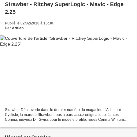
Strawber - Ritchey SuperLogic - Mavic - Edge
2.25
Publié le 02/02/2010 à 15:30
Par
Adrien
Strawber Découverte dans le dernier numéro du magasine L'Acheteur
Cycliste, la marque Strawber nous a paru assez énigmatique. Jantes
Corima, moyeux DT Swiss pour le modèle profilé, roues Corima Winium
ancienne génération pour le modèle à jante plate,...