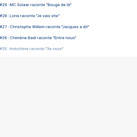
#29 : MC Solaar raconte "Bouge de là"
28 : Lorie raconte "Je vais vite"
#27 : Christophe Willem raconte "Jacques a dit"
#26 : Chimène Badi raconte "Entre nous"
#25 : Indochine raconte "3e sexe"
#24 : Zaho raconte "C'est chelou"
#23 : Patrick Bruel raconte "Au café des délices"
#22 : Kyo raconte "Le chemin"
#21 : Nolwenn Leroy raconte "Cassé"
#20 : Patrick Hernandez raconte "Born to be alive"
#19 : Lorie raconte "Près de moi"
#18 : Michael Jones raconte "A nos actes manqués" (avec Jean-Jacque
#17 : Khaled raconte "Aïcha"