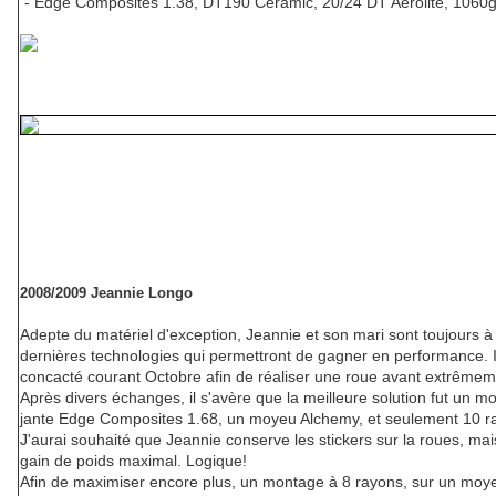
- Edge Composites 1.38, DT190 Ceramic, 20/24 DT Aerolite, 1060
2008/2009 Jeannie Longo
Adepte du matériel d'exception, Jeannie et son mari sont toujours à
dernières technologies qui permettront de gagner en performance. 
concacté courant Octobre afin de réaliser une roue avant extrême
Après divers échanges, il s'avère que la meilleure solution fut un 
jante Edge Composites 1.68, un moyeu Alchemy, et seulement 10 ra
J'aurai souhaité que Jeannie conserve les stickers sur la roues, mai
gain de poids maximal. Logique!
Afin de maximiser encore plus, un montage à 8 rayons, sur un moye